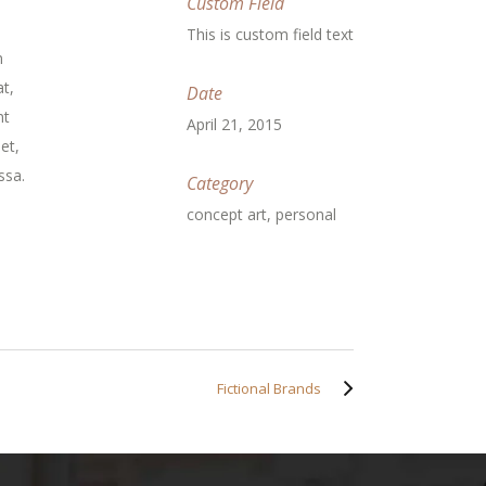
Custom Field
This is custom field text
m
t,
Date
nt
April 21, 2015
et,
ssa.
Category
concept art, personal
Fictional Brands