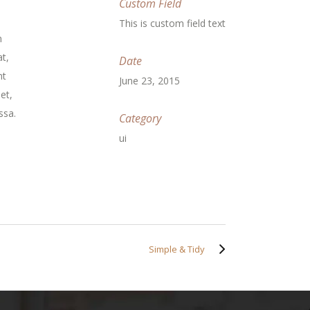
Custom Field
This is custom field text
m
t,
Date
nt
June 23, 2015
et,
ssa.
Category
ui
Simple & Tidy